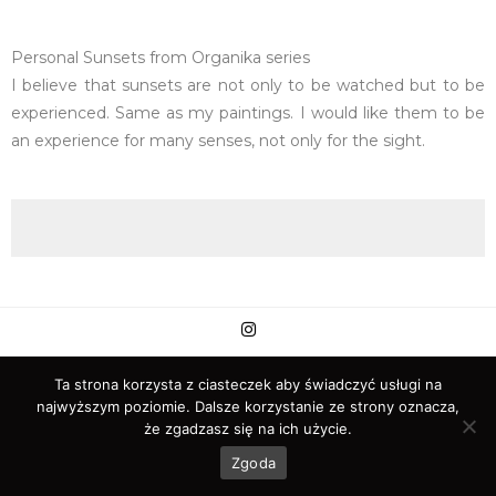
Personal Sunsets from Organika series
I believe that sunsets are not only to be watched but to be
experienced. Same as my paintings. I would like them to be
an experience for many senses, not only for the sight.
Copyright © 2021 Róża Bartnicka
Ta strona korzysta z ciasteczek aby świadczyć usługi na
najwyższym poziomie. Dalsze korzystanie ze strony oznacza,
że zgadzasz się na ich użycie.
Zgoda